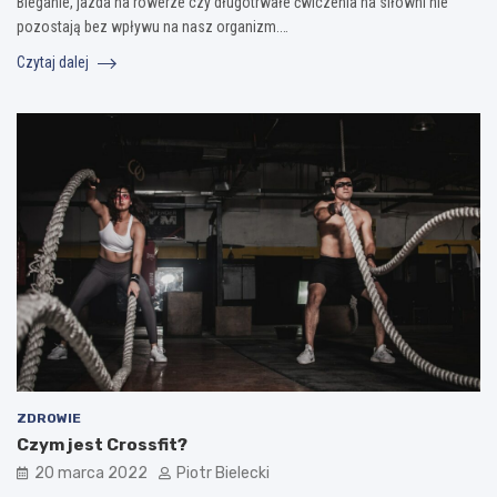
Bieganie, jazda na rowerze czy długotrwałe ćwiczenia na siłowni nie
pozostają bez wpływu na nasz organizm.…
Czytaj dalej
ZDROWIE
Czym jest Crossfit?
20 marca 2022
Piotr Bielecki