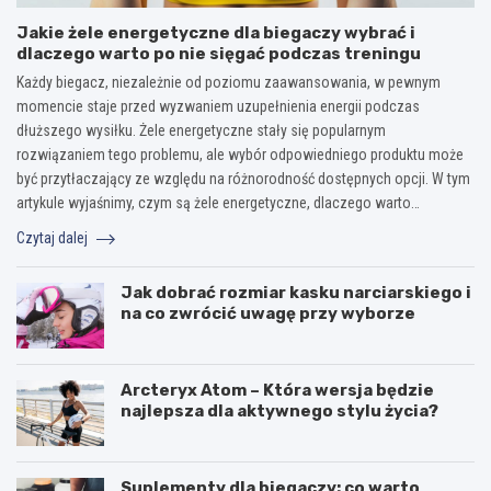
Jakie żele energetyczne dla biegaczy wybrać i
dlaczego warto po nie sięgać podczas treningu
Każdy biegacz, niezależnie od poziomu zaawansowania, w pewnym
momencie staje przed wyzwaniem uzupełnienia energii podczas
dłuższego wysiłku. Żele energetyczne stały się popularnym
rozwiązaniem tego problemu, ale wybór odpowiedniego produktu może
być przytłaczający ze względu na różnorodność dostępnych opcji. W tym
artykule wyjaśnimy, czym są żele energetyczne, dlaczego warto…
Czytaj dalej
Jak dobrać rozmiar kasku narciarskiego i
na co zwrócić uwagę przy wyborze
Arcteryx Atom – Która wersja będzie
najlepsza dla aktywnego stylu życia?
Suplementy dla biegaczy: co warto