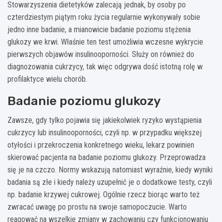
Stowarzyszenia dietetyków zalecają jednak, by osoby po
czterdziestym piątym roku życia regularnie wykonywały sobie
jedno inne badanie, a mianowicie badanie poziomu stężenia
glukozy we krwi. Właśnie ten test umożliwia wczesne wykrycie
pierwszych objawów insulinooporności. Służy on również do
diagnozowania cukrzycy, tak więc odgrywa dość istotną rolę w
profilaktyce wielu chorób.
Badanie poziomu glukozy
Zawsze, gdy tylko pojawia się jakiekolwiek ryzyko wystąpienia
cukrzycy lub insulinooporności, czyli np. w przypadku większej
otyłości i przekroczenia konkretnego wieku, lekarz powinien
skierować pacjenta na badanie poziomu glukozy. Przeprowadza
się je na czczo. Normy wskazują natomiast wyraźnie, kiedy wyniki
badania są złe i kiedy należy uzupełnić je o dodatkowe testy, czyli
np. badanie krzywej cukrowej. Ogólnie rzecz biorąc warto też
zwracać uwagę po prostu na swoje samopoczucie. Warto
reagować na wszelkie zmiany w zachowaniu czy funkcjonowaniu