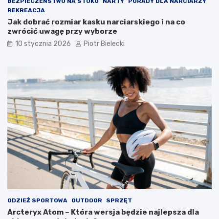
BEZPIECZEŃSTWO NA STOKU
NARTY
PORADY DLA NARCIARZY
REKREACJA
Jak dobrać rozmiar kasku narciarskiego i na co
zwrócić uwagę przy wyborze
10 stycznia 2026
Piotr Bielecki
ODZIEŻ SPORTOWA
OUTDOOR
SPRZĘT
Arcteryx Atom – Która wersja będzie najlepsza dla