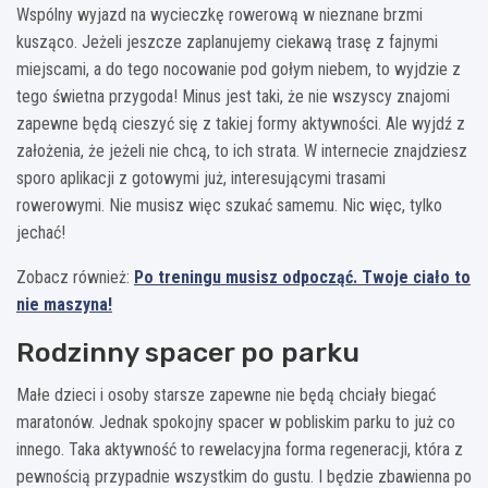
Wspólny wyjazd na wycieczkę rowerową w nieznane brzmi
kusząco. Jeżeli jeszcze zaplanujemy ciekawą trasę z fajnymi
miejscami, a do tego nocowanie pod gołym niebem, to wyjdzie z
tego świetna przygoda! Minus jest taki, że nie wszyscy znajomi
zapewne będą cieszyć się z takiej formy aktywności. Ale wyjdź z
założenia, że jeżeli nie chcą, to ich strata. W internecie znajdziesz
sporo aplikacji z gotowymi już, interesującymi trasami
rowerowymi. Nie musisz więc szukać samemu. Nic więc, tylko
jechać!
Zobacz również:
Po treningu musisz odpocząć. Twoje ciało to
nie maszyna!
Rodzinny spacer po parku
Małe dzieci i osoby starsze zapewne nie będą chciały biegać
maratonów. Jednak spokojny spacer w pobliskim parku to już co
innego. Taka aktywność to rewelacyjna forma regeneracji, która z
pewnością przypadnie wszystkim do gustu. I będzie zbawienna po