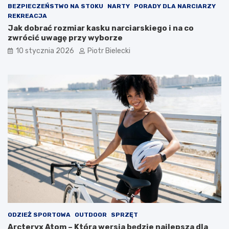
BEZPIECZEŃSTWO NA STOKU
NARTY
PORADY DLA NARCIARZY
REKREACJA
Jak dobrać rozmiar kasku narciarskiego i na co
zwrócić uwagę przy wyborze
10 stycznia 2026
Piotr Bielecki
ODZIEŻ SPORTOWA
OUTDOOR
SPRZĘT
Arcteryx Atom – Która wersja będzie najlepsza dla