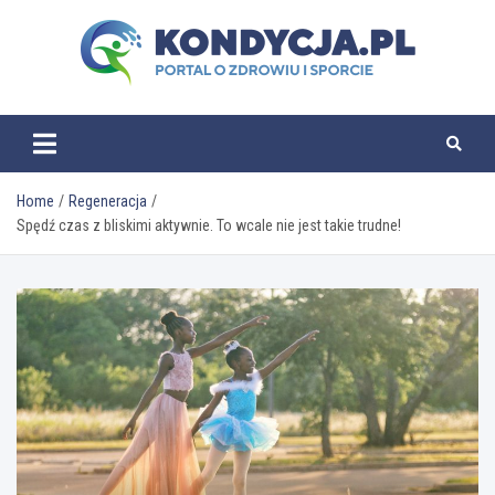
Skip
to
content
kondycja.pl
Home
Regeneracja
Spędź czas z bliskimi aktywnie. To wcale nie jest takie trudne!