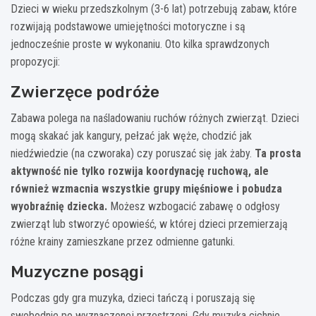
Dzieci w wieku przedszkolnym (3-6 lat) potrzebują zabaw, które
rozwijają podstawowe umiejętności motoryczne i są
jednocześnie proste w wykonaniu. Oto kilka sprawdzonych
propozycji:
Zwierzęce podróże
Zabawa polega na naśladowaniu ruchów różnych zwierząt. Dzieci
mogą skakać jak kangury, pełzać jak węże, chodzić jak
niedźwiedzie (na czworaka) czy poruszać się jak żaby.
Ta prosta
aktywność nie tylko rozwija koordynację ruchową, ale
również wzmacnia wszystkie grupy mięśniowe i pobudza
wyobraźnię dziecka.
Możesz wzbogacić zabawę o odgłosy
zwierząt lub stworzyć opowieść, w której dzieci przemierzają
różne krainy zamieszkane przez odmienne gatunki.
Muzyczne posągi
Podczas gdy gra muzyka, dzieci tańczą i poruszają się
swobodnie po wyznaczonej przestrzeni. Gdy muzyka cichnie,