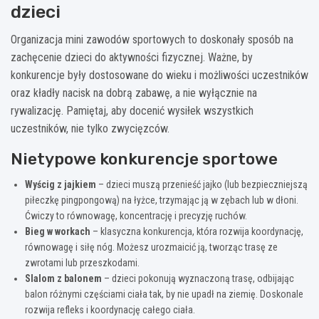
dzieci
Organizacja mini zawodów sportowych to doskonały sposób na
zachęcenie dzieci do aktywności fizycznej. Ważne, by
konkurencje były dostosowane do wieku i możliwości uczestników
oraz kładły nacisk na dobrą zabawę, a nie wyłącznie na
rywalizację. Pamiętaj, aby docenić wysiłek wszystkich
uczestników, nie tylko zwycięzców.
Nietypowe konkurencje sportowe
Wyścig z jajkiem
– dzieci muszą przenieść jajko (lub bezpieczniejszą
piłeczkę pingpongową) na łyżce, trzymając ją w zębach lub w dłoni.
Ćwiczy to równowagę, koncentrację i precyzję ruchów.
Bieg w workach
– klasyczna konkurencja, która rozwija koordynację,
równowagę i siłę nóg. Możesz urozmaicić ją, tworząc trasę ze
zwrotami lub przeszkodami.
Slalom z balonem
– dzieci pokonują wyznaczoną trasę, odbijając
balon różnymi częściami ciała tak, by nie upadł na ziemię. Doskonale
rozwija refleks i koordynację całego ciała.