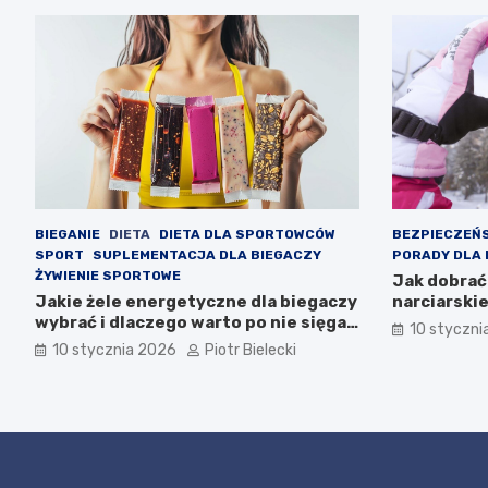
BIEGANIE
DIETA
DIETA DLA SPORTOWCÓW
BEZPIECZEŃ
SPORT
SUPLEMENTACJA DLA BIEGACZY
PORADY DLA 
ŻYWIENIE SPORTOWE
Jak dobrać
Jakie żele energetyczne dla biegaczy
narciarskie
wybrać i dlaczego warto po nie sięgać
przy wybor
10 styczni
podczas treningu
10 stycznia 2026
Piotr Bielecki