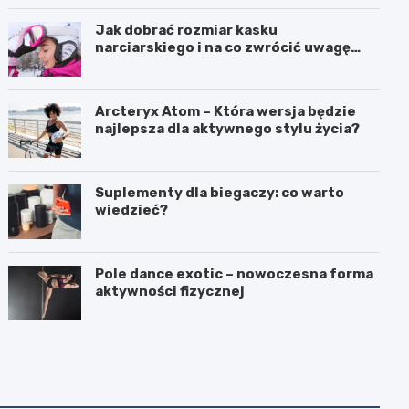
Jak dobrać rozmiar kasku
narciarskiego i na co zwrócić uwagę
przy wyborze
Arcteryx Atom – Która wersja będzie
najlepsza dla aktywnego stylu życia?
Suplementy dla biegaczy: co warto
wiedzieć?
Pole dance exotic – nowoczesna forma
aktywności fizycznej