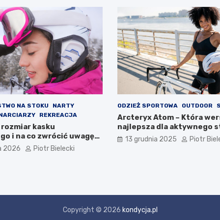
STWO NA STOKU
NARTY
ODZIEŻ SPORTOWA
OUTDOOR
NARCIARZY
REKREACJA
Arcteryx Atom – Która wer
 rozmiar kasku
najlepsza dla aktywnego s
go i na co zwrócić uwagę
13 grudnia 2025
Piotr Biel
ze
a 2026
Piotr Bielecki
Copyright © 2026
kondycja.pl