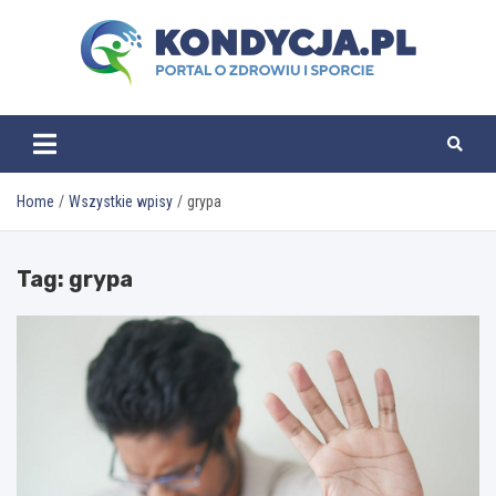
Skip
to
content
kondycja.pl
Home
Wszystkie wpisy
grypa
Tag:
grypa