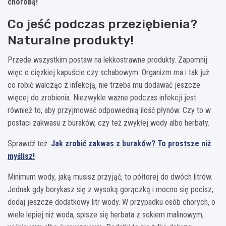
chorobą!
Co jeść podczas przeziębienia?
Naturalne produkty!
Przede wszystkim postaw na lekkostrawne produkty. Zapomnij
więc o ciężkiej kapuście czy schabowym. Organizm ma i tak już
co robić walcząc z infekcją, nie trzeba mu dodawać jeszcze
więcej do zrobienia. Niezwykle ważne podczas infekcji jest
również to, aby przyjmować odpowiednią ilość płynów. Czy to w
postaci zakwasu z buraków, czy też zwykłej wody albo herbaty.
Sprawdź też:
Jak zrobić zakwas z buraków? To prostsze niż
myślisz!
Minimum wody, jaką musisz przyjąć, to półtorej do dwóch litrów.
Jednak gdy borykasz się z wysoką gorączką i mocno się pocisz,
dodaj jeszcze dodatkowy litr wody. W przypadku osób chorych, o
wiele lepiej niż woda, spisze się herbata z sokiem malinowym,