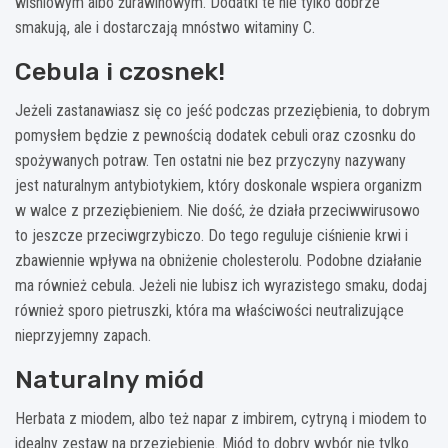
wiśniowym albo żurawinowym. Dodatki te nie tylko dobrze
smakują, ale i dostarczają mnóstwo witaminy C.
Cebula i czosnek!
Jeżeli zastanawiasz się co jeść podczas przeziębienia, to dobrym
pomysłem będzie z pewnością dodatek cebuli oraz czosnku do
spożywanych potraw. Ten ostatni nie bez przyczyny nazywany
jest naturalnym antybiotykiem, który doskonale wspiera organizm
w walce z przeziębieniem. Nie dość, że działa przeciwwirusowo
to jeszcze przeciwgrzybiczo. Do tego reguluje ciśnienie krwi i
zbawiennie wpływa na obniżenie cholesterolu. Podobne działanie
ma również cebula. Jeżeli nie lubisz ich wyrazistego smaku, dodaj
również sporo pietruszki, która ma właściwości neutralizujące
nieprzyjemny zapach.
Naturalny miód
Herbata z miodem, albo też napar z imbirem, cytryną i miodem to
idealny zestaw na przeziębienie. Miód to dobry wybór nie tylko