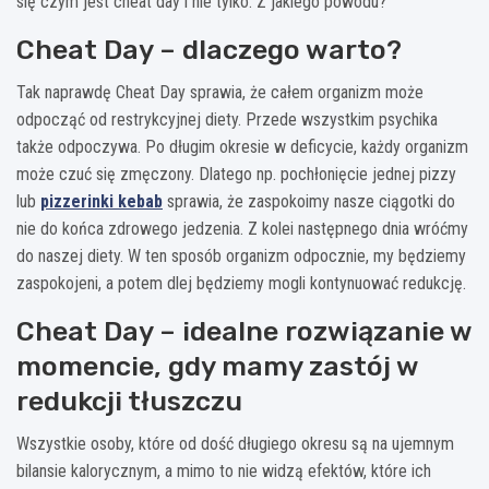
się czym jest cheat day i nie tylko. Z jakiego powodu?
Cheat Day – dlaczego warto?
Tak naprawdę Cheat Day sprawia, że całem organizm może
odpocząć od restrykcyjnej diety. Przede wszystkim psychika
także odpoczywa. Po długim okresie w deficycie, każdy organizm
może czuć się zmęczony. Dlatego np. pochłonięcie jednej pizzy
lub
pizzerinki kebab
sprawia, że zaspokoimy nasze ciągotki do
nie do końca zdrowego jedzenia. Z kolei następnego dnia wróćmy
do naszej diety. W ten sposób organizm odpocznie, my będziemy
zaspokojeni, a potem dlej będziemy mogli kontynuować redukcję.
Cheat Day – idealne rozwiązanie w
momencie, gdy mamy zastój w
redukcji tłuszczu
Wszystkie osoby, które od dość długiego okresu są na ujemnym
bilansie kalorycznym, a mimo to nie widzą efektów, które ich